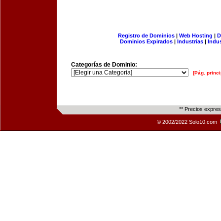
Registro de Dominios
|
Web Hosting
|
D
Dominios Expirados
|
Industrias
|
Indu
Categorías de Dominio:
[Pág. princi
** Precios expre
© 2002/2022 Solo10.com