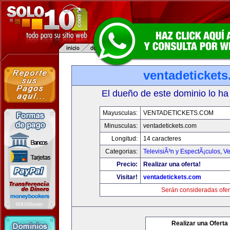
ventadeticket
El dueño de este dominio lo ha
Mayusculas:
VENTADETICKETS.COM
Minusculas:
ventadetickets.com
Longitud:
14 caracteres
Categorias:
TelevisiÃ³n y EspectÃ¡culos
,
Ve
Precio:
Realizar una oferta!
Visitar!
ventadetickets.com
Serán consideradas ofer
Realizar una Oferta