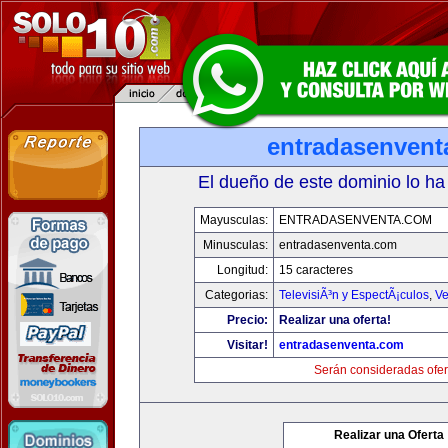
entradasenvent
El dueño de este dominio lo ha
Mayusculas:
ENTRADASENVENTA.COM
Minusculas:
entradasenventa.com
Longitud:
15 caracteres
Categorias:
TelevisiÃ³n y EspectÃ¡culos
,
Ve
Precio:
Realizar una oferta!
Visitar!
entradasenventa.com
Serán consideradas ofer
Realizar una Oferta