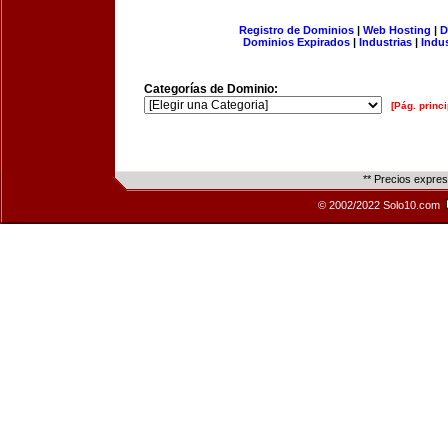
Registro de Dominios
|
Web Hosting
|
D
Dominios Expirados
|
Industrias
|
Indu
Categorías de Dominio:
[Pág. princi
** Precios expre
© 2002/2022 Solo10.com