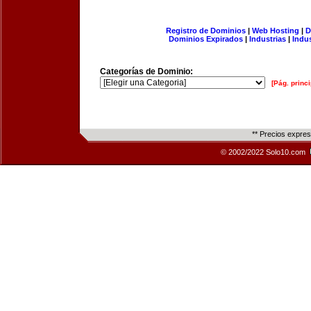
Registro de Dominios
|
Web Hosting
|
D
Dominios Expirados
|
Industrias
|
Indu
Categorías de Dominio:
[Pág. princi
** Precios expre
© 2002/2022 Solo10.com