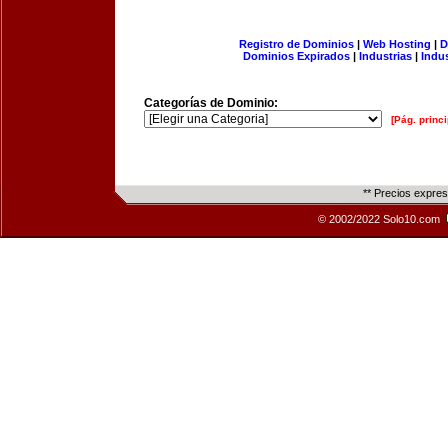
Registro de Dominios
|
Web Hosting
|
D
Dominios Expirados
|
Industrias
|
Indu
Categorías de Dominio:
[Pág. princi
** Precios expre
© 2002/2022 Solo10.com