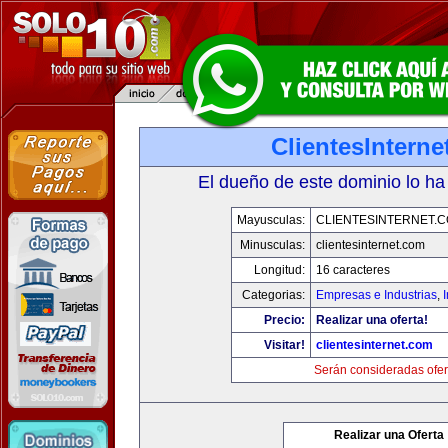
ClientesIntern
El dueño de este dominio lo ha
Mayusculas:
CLIENTESINTERNET.
Minusculas:
clientesinternet.com
Longitud:
16 caracteres
Categorias:
Empresas e Industrias
,
I
Precio:
Realizar una oferta!
Visitar!
clientesinternet.com
Serán consideradas ofer
Realizar una Oferta