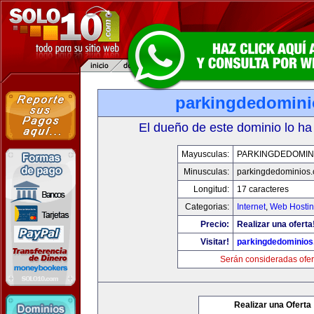
parkingdedomin
El dueño de este dominio lo ha
Mayusculas:
PARKINGDEDOMIN
Minusculas:
parkingdedominios
Longitud:
17 caracteres
Categorias:
Internet
,
Web Hostin
Precio:
Realizar una oferta
Visitar!
parkingdedominio
Serán consideradas ofer
Realizar una Oferta