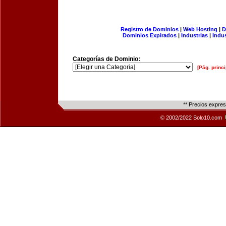
Registro de Dominios
|
Web Hosting
|
D
Dominios Expirados
|
Industrias
|
Indu
Categorías de Dominio:
[Pág. princi
** Precios expre
© 2002/2022 Solo10.com