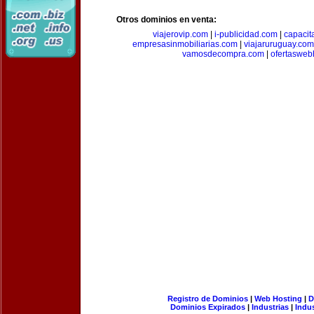
Otros dominios en venta:
viajerovip.com
|
i-publicidad.com
|
capaci
empresasinmobiliarias.com
|
viajaruruguay.com
vamosdecompra.com
|
ofertasweb
Registro de Dominios
|
Web Hosting
|
D
Dominios Expirados
|
Industrias
|
Indu