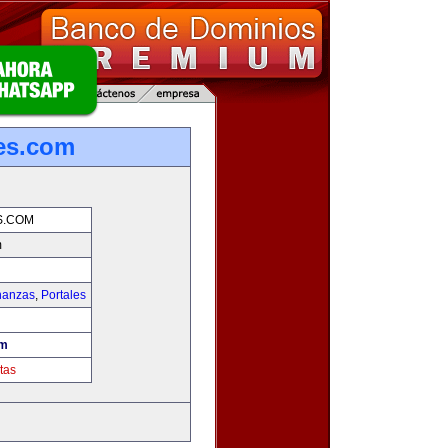
es.com
S.COM
m
nanzas
,
Portales
om
tas