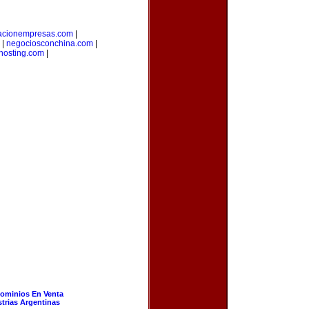
tacionempresas.com
|
|
negociosconchina.com
|
hosting.com
|
ominios En Venta
strias Argentinas