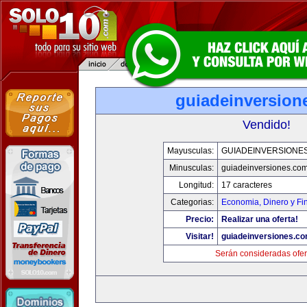
guiadeinversion
Vendido!
Mayusculas:
GUIADEINVERSIONE
Minusculas:
guiadeinversiones.co
Longitud:
17 caracteres
Categorias:
Economia, Dinero y Fi
Precio:
Realizar una oferta!
Visitar!
guiadeinversiones.c
Serán consideradas ofer