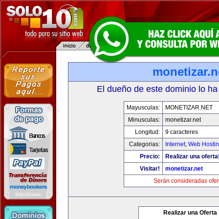
monetizar.n
El dueño de este dominio lo ha
Mayusculas:
MONETIZAR.NET
Minusculas:
monetizar.net
Longitud:
9 caracteres
Categorias:
Internet
,
Web Hostin
Precio:
Realizar una oferta
Visitar!
monetizar.net
Serán consideradas ofer
Realizar una Oferta