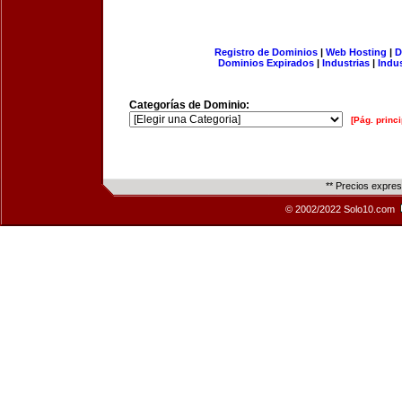
Registro de Dominios
|
Web Hosting
|
D
Dominios Expirados
|
Industrias
|
Indu
Categorías de Dominio:
[Pág. princi
** Precios expre
© 2002/2022 Solo10.com