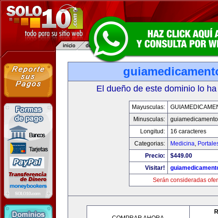
guiamedicament
El dueño de este dominio lo ha
Mayusculas:
GUIAMEDICAME
Minusculas:
guiamedicamento
Longitud:
16 caracteres
Categorias:
Medicina
,
Portale
Precio:
$449.00
Visitar!
guiamedicament
Serán consideradas ofer
R