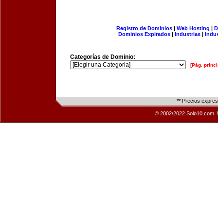
Registro de Dominios
|
Web Hosting
|
D
Dominios Expirados
|
Industrias
|
Indu
Categorías de Dominio:
[Pág. princi
** Precios expre
© 2002/2022 Solo10.com