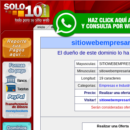
sitiowebempresar
El dueño de este dominio lo ha
Mayusculas:
SITIOWEBEMPRES
Minusculas:
sitiowebempresaria
Longitud:
19 caracteres
Categorias:
Empresas e Industr
Precio:
Realizar una oferta
Visitar!
sitiowebempresari
Serán consideradas ofer
Realizar una Oferta