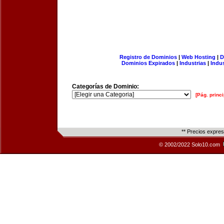
Registro de Dominios
|
Web Hosting
|
D
Dominios Expirados
|
Industrias
|
Indu
Categorías de Dominio:
[Pág. princi
** Precios expre
© 2002/2022 Solo10.com