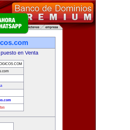
icos.com
 puesto en Venta
OGICOS.COM
s.com
­a
os.com
tas