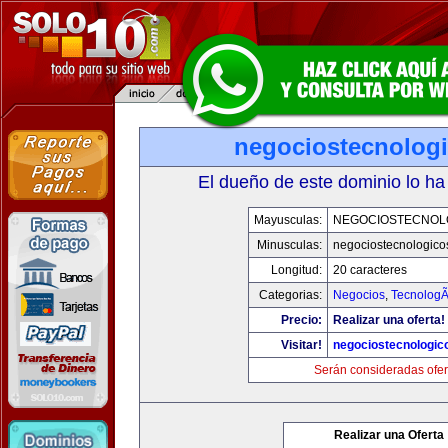
negociostecnolog
El dueño de este dominio lo ha
Mayusculas:
NEGOCIOSTECNOL
Minusculas:
negociostecnologico
Longitud:
20 caracteres
Categorias:
Negocios
,
TecnologÃ
Precio:
Realizar una oferta!
Visitar!
negociostecnologic
Serán consideradas ofer
Realizar una Oferta