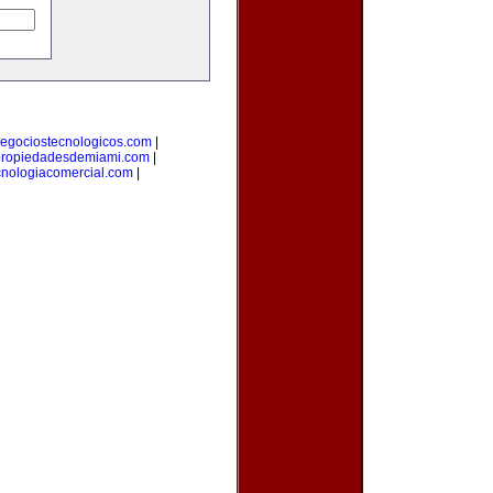
egociostecnologicos.com
|
ropiedadesdemiami.com
|
cnologiacomercial.com
|