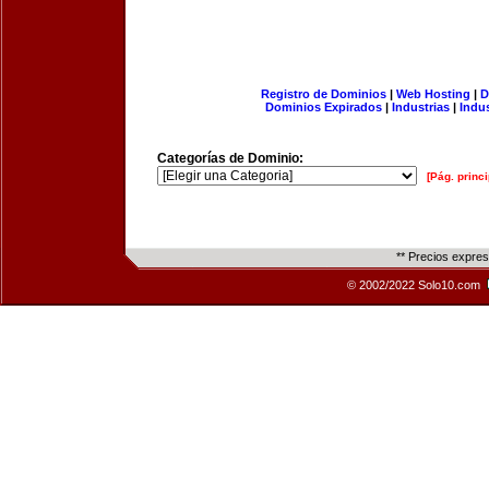
Registro de Dominios
|
Web Hosting
|
D
Dominios Expirados
|
Industrias
|
Indu
Categorías de Dominio:
[Pág. princi
** Precios expre
© 2002/2022 Solo10.com