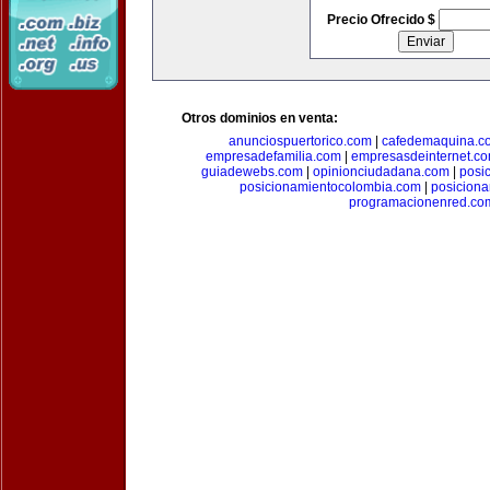
Precio Ofrecido $
Otros dominios en venta:
anunciospuertorico.com
|
cafedemaquina.c
empresadefamilia.com
|
empresasdeinternet.c
guiadewebs.com
|
opinionciudadana.com
|
posi
posicionamientocolombia.com
|
posicion
programacionenred.co