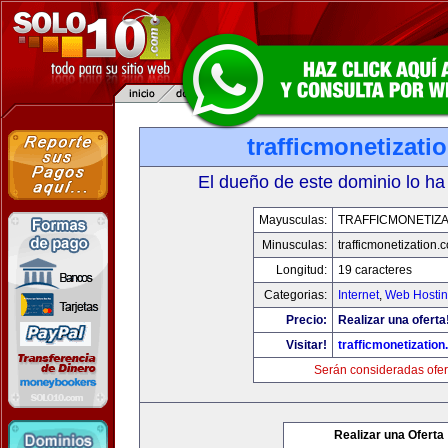
trafficmonetizati
El dueño de este dominio lo ha
Mayusculas:
TRAFFICMONETIZA
Minusculas:
trafficmonetization.
Longitud:
19 caracteres
Categorias:
Internet
,
Web Hostin
Precio:
Realizar una oferta
Visitar!
trafficmonetization
Serán consideradas ofer
Realizar una Oferta