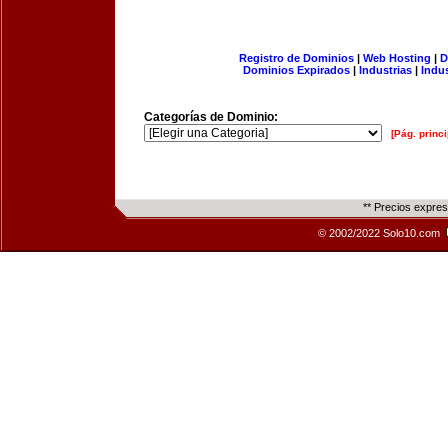
Registro de Dominios
|
Web Hosting
|
D
Dominios Expirados
|
Industrias
|
Indu
Categorías de Dominio:
[Pág. princi
** Precios expre
© 2002/2022 Solo10.com