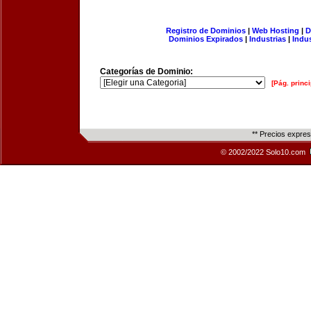
Registro de Dominios
|
Web Hosting
|
D
Dominios Expirados
|
Industrias
|
Indu
Categorías de Dominio:
[Pág. princi
** Precios expre
© 2002/2022 Solo10.com