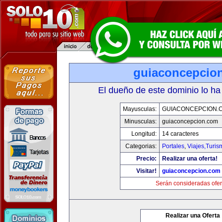
guiaconcepcio
El dueño de este dominio lo ha
Mayusculas:
GUIACONCEPCION.
Minusculas:
guiaconcepcion.com
Longitud:
14 caracteres
Categorias:
Portales
,
Viajes,Turi
Precio:
Realizar una oferta!
Visitar!
guiaconcepcion.com
Serán consideradas ofer
Realizar una Oferta