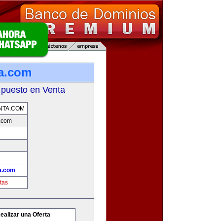
a.com
 puesto en Venta
NTA.COM
.com
a.com
tas
ealizar una Oferta