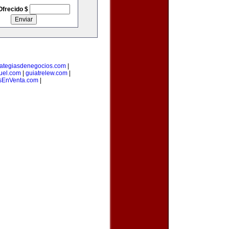
Ofrecido $
rategiasdenegocios.com
|
uel.com
|
guiatrelew.com
|
EnVenta.com
|