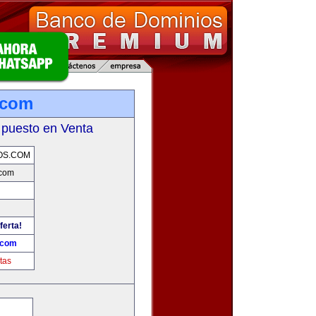
.com
 puesto en Venta
OS.COM
.com
ferta!
.com
tas